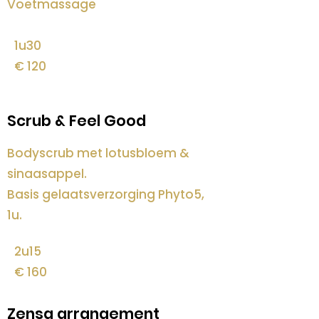
Voetmassage
1u30
€ 120
Scrub & Feel Good
Bodyscrub met lotusbloem &
sinaasappel.
Basis gelaatsverzorging Phyto5,
1u.
2u15
€ 160
Zensa arrangement